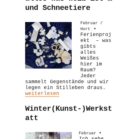
und Schneetiere
Februar /
•
Hort
Ferienproj
ekt – was
gibts
alles
Weißes
hier im
Raum?
Jeder
sammelt Gegenstände und wir
legen ein Stilleben draus.
„alles was weiß ist … und Schneetier
weiterlesen
Winter(Kunst-)Werkst
att
•
Februar