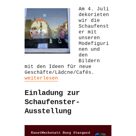
Am 4. Juli
dekorieten
wir die
Schaufenst
er mit
unseren
Modefiguri
nen und
den
Bildern
mit den Ideen für neue
Geschäfte/Lädcne/Cafés.
„Ausstellung Bachstr.2“
weiterlesen
Einladung zur
Schaufenster-
Ausstellung