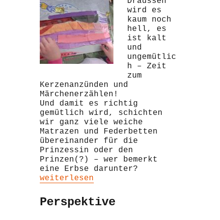
Draussen
wird es
kaum noch
hell, es
ist kalt
und
ungemütlic
h – Zeit
zum
Kerzenanzünden und
Märchenerzählen!
Und damit es richtig
gemütlich wird, schichten
wir ganz viele weiche
Matrazen und Federbetten
übereinander für die
Prinzessin oder den
Prinzen(?) – wer bemerkt
eine Erbse darunter?
„Märchenzeit: Der Prinz auf der Erbs
weiterlesen
Perspektive