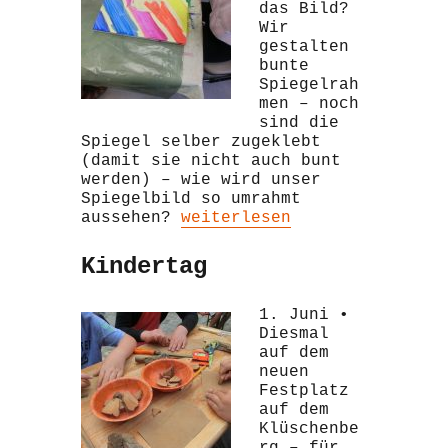
das Bild?
Wir
gestalten
bunte
Spiegelrah
men – noch
sind die
Spiegel selber zugeklebt
(damit sie nicht auch bunt
werden) – wie wird unser
Spiegelbild so umrahmt
„Spieglein, Spieglein an d
aussehen?
weiterlesen
Kindertag
1. Juni •
Diesmal
auf dem
neuen
Festplatz
auf dem
Klüschenbe