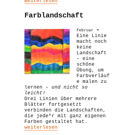
„Österliche Formen“
weiterlesen
Farblandschaft
•
Februar
Eine Linie
macht noch
keine
Landschaft
– eine
schöne
Übung, um
Farbverläuf
e malen zu
lernen –
und nicht so
leicht!
Drei Linien über mehrere
Blätter fortgesetzt
verbinden die Landschaften,
die jede*r mit ganz eigenen
Farben gestaltet hat.
„Farblandschaft“
weiterlesen