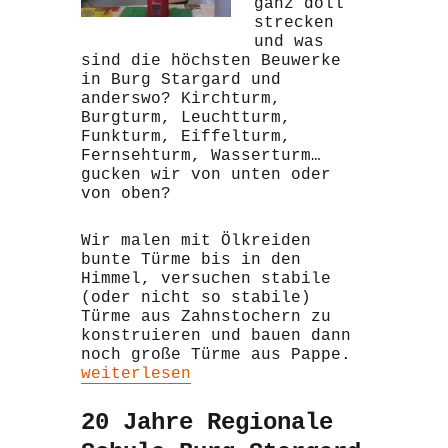
ganz doll
strecken
und was
sind die höchsten Beuwerke
in Burg Stargard und
anderswo? Kirchturm,
Burgturm, Leuchtturm,
Funkturm, Eiffelturm,
Fernsehturm, Wasserturm…
gucken wir von unten oder
von oben?
Wir malen mit Ölkreiden
bunte Türme bis in den
Himmel, versuchen stabile
(oder nicht so stabile)
Türme aus Zahnstochern zu
konstruieren und bauen dann
noch große Türme aus Pappe.
„Türme bauen“
weiterlesen
20 Jahre Regionale