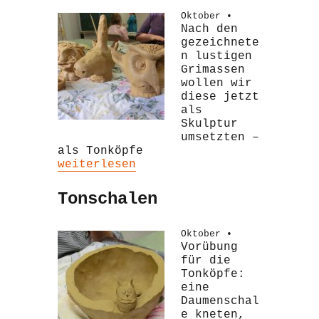
Oktober •
Nach den
gezeichnete
n lustigen
Grimassen
wollen wir
diese jetzt
als
Skulptur
umsetzten –
als Tonköpfe
„Lustige Tonköpfe“
weiterlesen
Tonschalen
Oktober •
Vorübung
für die
Tonköpfe:
eine
Daumenschal
e kneten,