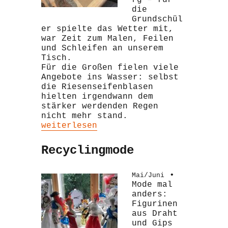
rg – für
die
Grundschül
er spielte das Wetter mit,
war Zeit zum Malen, Feilen
und Schleifen an unserem
Tisch.
Für die Großen fielen viele
Angebote ins Wasser: selbst
die Riesenseifenblasen
hielten irgendwann dem
stärker werdenden Regen
nicht mehr stand.
„Kindertag“
weiterlesen
Recyclingmode
•
Mai/Juni
Mode mal
anders:
Figurinen
aus Draht
und Gips