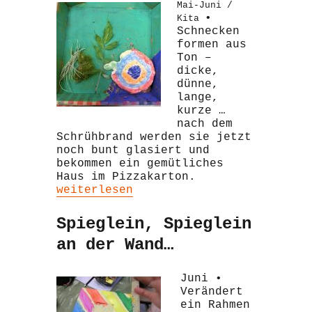
Mai-Juni /
•
Kita
Schnecken
formen aus
Ton –
dicke,
dünne,
lange,
kurze …
nach dem
Schrühbrand werden sie jetzt
noch bunt glasiert und
bekommen ein gemütliches
Haus im Pizzakarton.
„Schnecken und Schneckenhäuser“
weiterlesen
Spieglein, Spieglein
an der Wand…
Juni •
Verändert
ein Rahmen