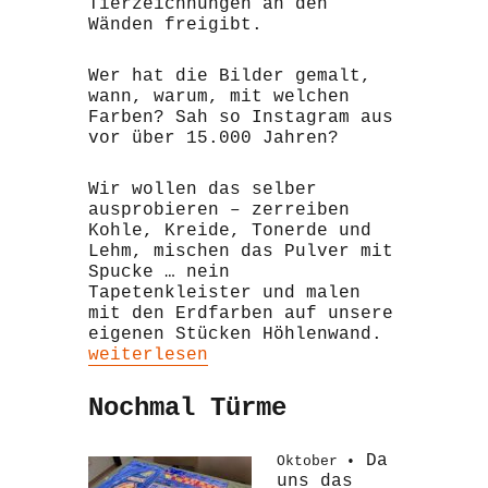
Tierzeichnungen an den
Wänden freigibt.
Wer hat die Bilder gemalt,
wann, warum, mit welchen
Farben? Sah so Instagram aus
vor über 15.000 Jahren?
Wir wollen das selber
ausprobieren – zerreiben
Kohle, Kreide, Tonerde und
Lehm, mischen das Pulver mit
Spucke … nein
Tapetenkleister und malen
mit den Erdfarben auf unsere
eigenen Stücken Höhlenwand.
„Höhlenmalerei“
weiterlesen
Nochmal Türme
Da
Oktober •
uns das