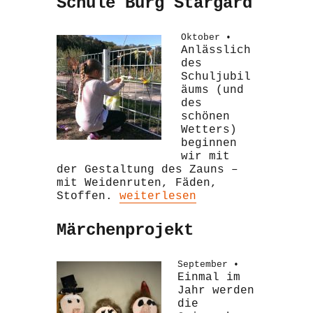
Schule Burg Stargard
Oktober •
Anlässlich
des
Schuljubil
äums (und
des
schönen
Wetters)
beginnen
wir mit
der Gestaltung des Zauns –
mit Weidenruten, Fäden,
„20 Jahre Regionale Schule 
Stoffen.
weiterlesen
Märchenprojekt
September •
Einmal im
Jahr werden
die