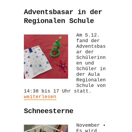
Adventsbasar in der
Regionalen Schule
Am 5.12.
fand der
Adventsbas
ar der
Schülerinn
en und
Schüler in
der Aula
Regionalen
Schule von
14:30 bis 17 Uhr statt.
„Adventsbasar in der Regionalen Schu
weiterlesen
Schneesterne
November •
Es wird