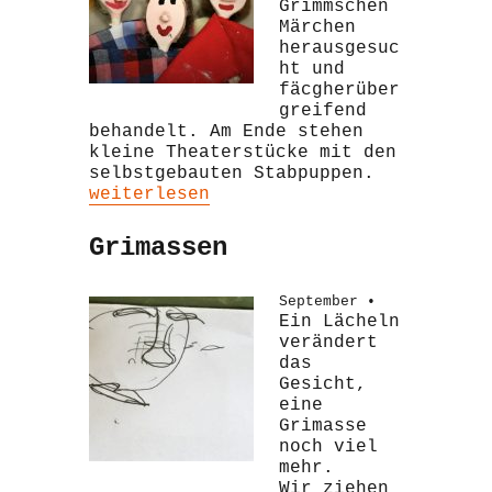
Grimmschen
Märchen
herausgesuc
ht und
fäcgherüber
greifend
behandelt. Am Ende stehen
kleine Theaterstücke mit den
selbstgebauten Stabpuppen.
„Märchenprojekt“
weiterlesen
Grimassen
September •
Ein Lächeln
verändert
das
Gesicht,
eine
Grimasse
noch viel
mehr.
Wir ziehen