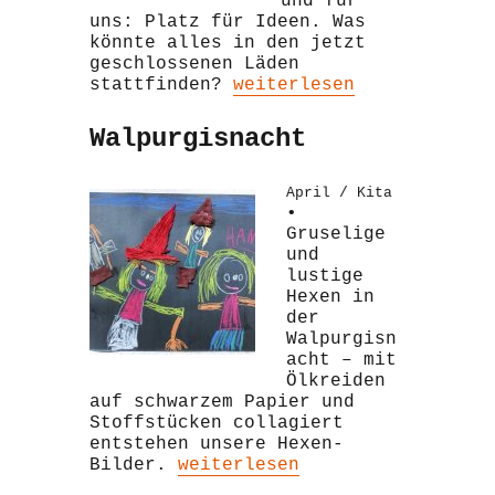
und für
uns: Platz für Ideen. Was
könnte alles in den jetzt
geschlossenen Läden
„Schaufensterbummel“
stattfinden?
weiterlesen
Walpurgisnacht
April / Kita
•
Gruselige
und
lustige
Hexen in
der
Walpurgisn
acht – mit
Ölkreiden
auf schwarzem Papier und
Stoffstücken collagiert
entstehen unsere Hexen-
„Walpurgisnacht“
Bilder.
weiterlesen