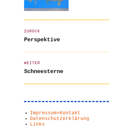
Beitragsnavigation
ZURÜCK
Vorheriger
Perspektive
Beitrag:
WEITER
Nächster
Schneesterne
Beitrag:
Impressum+Kontakt
Datenschutzerklärung
Links