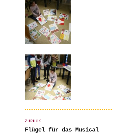
Beitragsnavigation
ZURÜCK
Vorheriger
Flügel für das Musical
Beitrag: